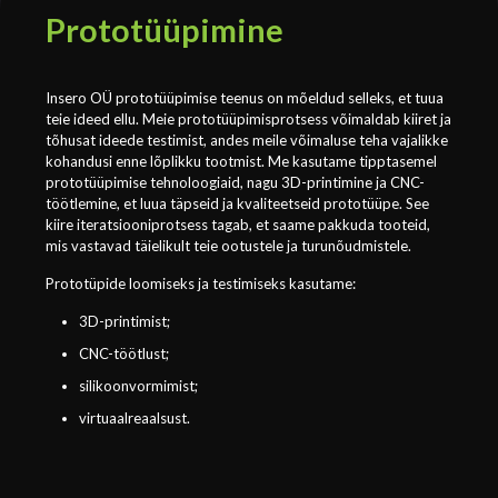
Prototüüpimine
Insero OÜ prototüüpimise teenus on mõeldud selleks, et tuua
teie ideed ellu. Meie prototüüpimisprotsess võimaldab kiiret ja
tõhusat ideede testimist, andes meile võimaluse teha vajalikke
kohandusi enne lõplikku tootmist. Me kasutame tipptasemel
prototüüpimise tehnoloogiaid, nagu 3D-printimine ja CNC-
töötlemine, et luua täpseid ja kvaliteetseid prototüüpe. See
kiire iteratsiooniprotsess tagab, et saame pakkuda tooteid,
mis vastavad täielikult teie ootustele ja turunõudmistele.
Prototüpide loomiseks ja testimiseks kasutame:
3D-printimist;
CNC-töötlust;
silikoonvormimist;
virtuaalreaalsust.