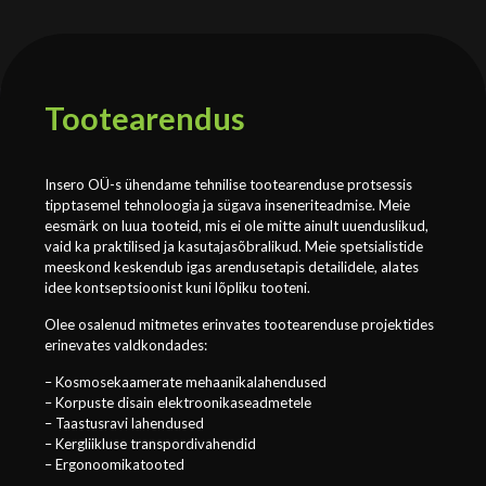
Tootearendus
Insero OÜ-s ühendame tehnilise tootearenduse protsessis
tipptasemel tehnoloogia ja sügava inseneriteadmise. Meie
eesmärk on luua tooteid, mis ei ole mitte ainult uuenduslikud,
vaid ka praktilised ja kasutajasõbralikud. Meie spetsialistide
meeskond keskendub igas arendusetapis detailidele, alates
idee kontseptsioonist kuni lõpliku tooteni.
Olee osalenud mitmetes erinvates tootearenduse projektides
erinevates valdkondades:
– Kosmosekaamerate mehaanikalahendused
– Korpuste disain elektroonikaseadmetele
– Taastusravi lahendused
– Kergliikluse transpordivahendid
– Ergonoomikatooted