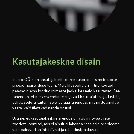
Kasutajakeskne disain
Insero OÜ-s on kasutajakeskne arendusprotsess meie toote-
ja seadmearenduse tuum. Meie filosoofia on lihtne: tooted
peavad olema loodud inimeste jaoks, kes neid kasutavad. See
tähendab, et me keskendume sügavalt kasutajate vajadustele,
eelistustele ja käitumisele, et luua lahendusi, mis mitte ainult ei
vasta, vaid ületavad nende ootusi.
Usume, et kasutajakeskne arendus on võti innovaatiliste
toodete loomisel, mis ei ainult ei lahenda reaalseid probleeme,
vaid pakuvad ka intuitiivset ja rahuldustpakkuvat