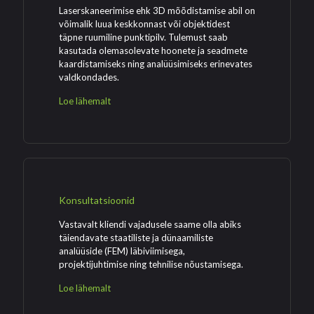
Laserskaneerimise ehk 3D mõõdistamise abil on
võimalik luua keskkonnast või objektidest
täpne ruumiline punktipilv. Tulemust saab
kasutada olemasolevate hoonete ja seadmete
kaardistamiseks ning analüüsimiseks erinevates
valdkondades.
Loe lähemalt
Konsultatsioonid
Vastavalt kliendi vajadusele saame olla abiks
täiendavate staatiliste ja dünaamiliste
analüüside (FEM) läbiviimisega,
projektijuhtimise ning tehnilise nõustamisega.
Loe lähemalt