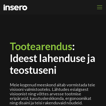
Tootearendus
:
Ideest lahenduse ja
teostuseni
Meie kogenud meeskond aitab vormistada teie
visiooni valmistooteks. Lähtudes esialgsest
visioonist ning võttes arvesse tootmise
eripärasid, kasutuskeskkonda, ergonoomikat
ning disaini ja teisi rakenduvaid nõudeid.