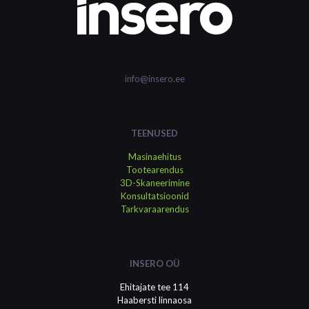
info@insero.ee
TEENUSED
Masinaehitus
Tootearendus
3D-Skaneerimine
Konsultatsioonid
Tarkvaraarendus
INSERO OÜ
Ehitajate tee 114
Haabersti linnaosa