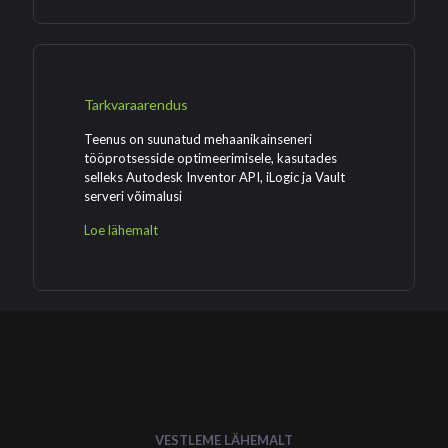
Tarkvaraarendus
Teenus on suunatud mehaanikainseneri
tööprotsesside optimeerimisele, kasutades
selleks Autodesk Inventor API, iLogic ja Vault
serveri võimalusi
Loe lähemalt
VESTLEME LÄHEMALT